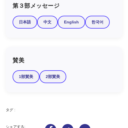
第３部メッセージ
日本語
中文
English
한국어
賛美
1部賛美
2部賛美
タグ :
シェアする: