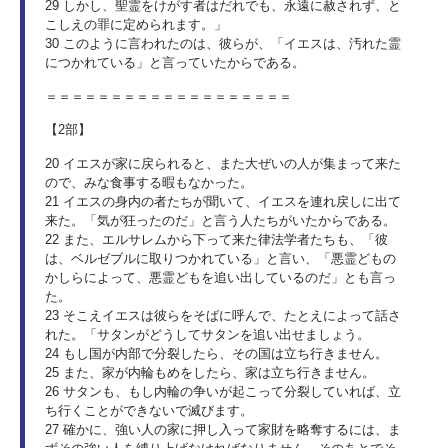
29 しかし、聖霊をけがす者はだれでも、永遠に赦されず、と
こしえの罪に定められます。」
30 このように言われたのは、彼らが、「イエスは、汚れた霊
につかれている」と言っていたからである。
＝＝＝＝＝＝＝＝＝＝＝＝＝＝＝＝＝＝＝
【2部】
20 イエスが家に戻られると、また大ぜいの人が集まって来た
ので、みな食事する暇もなかった。
21 イエスの身内の者たちが聞いて、イエスを連れ戻しに出て
来た。「気が狂ったのだ」と言う人たちがいたからである。
22 また、エルサレムから下って来た律法学者たちも、「彼
は、ベルゼブルに取りつかれている」と言い、「悪霊どもの
かしらによって、悪霊どもを追い出しているのだ」とも言っ
た。
23 そこえイエスは彼らをそばに呼んで、たとえによって話さ
れた。「サタンがどうしてサタンを追い出せましょう。
24 もし国が内部で分裂したら、その国は立ち行きません。
25 また、家が内輪もめをしたら、家は立ち行きません。
26 サタンも、もし内輪の争いが起こって分裂していれば、立
ち行くことができないで滅びます。
27 確かに、強い人の家に押し入って家財を略奪するには、ま