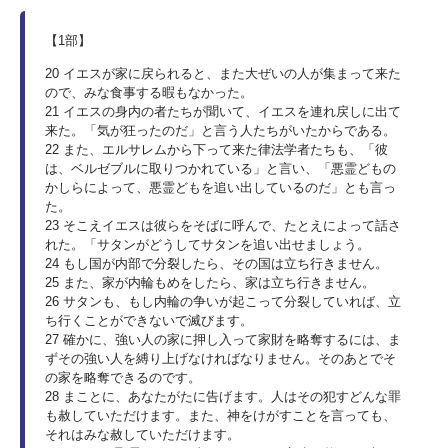
【1部】
20 イエスが家に戻られると、また大ぜいの人が集まって来た
ので、みな食事する暇もなかった。
21 イエスの身内の者たちが聞いて、イエスを連れ戻しに出て
来た。「気が狂ったのだ」と言う人たちがいたからである。
22 また、エルサレムから下って来た律法学者たちも、「彼
は、ベルゼブルに取りつかれている」と言い、「悪霊どもの
かしらによって、悪霊どもを追い出しているのだ」とも言っ
た。
23 そこえイエスは彼らをそばに呼んで、たとえによって話さ
れた。「サタンがどうしてサタンを追い出せましょう。
24 もし国が内部で分裂したら、その国は立ち行きません。
25 また、家が内輪もめをしたら、家は立ち行きません。
26 サタンも、もし内輪の争いが起こって分裂していれば、立
ち行くことができないで滅びます。
27 確かに、強い人の家に押し入って家財を略奪するには、ま
ずその強い人を縛り上げなければなりません。そのあとでそ
の家を略奪できるのです。
28 まことに、あなたがたに告げます。人はその犯すどんな罪
も赦していただけます。また、神をけがすことを言っても、
それはみな赦していただけます。