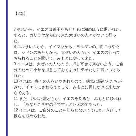
【2部】
7 それから、イエスは弟子たちとともに湖のほうに退かれた。
すると、ガリラヤから出て来た大ぜいの人々がついて行っ
た。
8 エルサレムから、イドマヤから、ヨルダンの川向こうやツ
ロ、シドンのあたりから、大ぜいの人々が、イエスの行って
おられることを聞いて、みもとにやって来た。
9 イエスは、大ぜいの人なので、押し寄せて来ないよう、ご自
分のために小舟を用意しておくように弟子たちに言いつけら
れた。
10 それは、多くの人をいやされたので、病気に悩む人たちが
みな、イエスにさわろうとして、みもとに押しかけて来たか
らである。
11 また、汚れた霊どもが、イエスを見ると、みもとにひれ伏
し、「あなたこそ神の子です」と叫ぶのであった。
12 イエスは、ご自分のことを知らせないようにと、きびしく
彼らを戒められた。