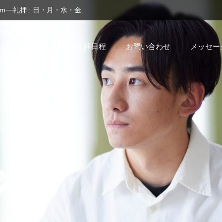
om
礼拝 : 日・月・水・金
ム
教会概要
礼拝日程
お問い合わせ
メッセー
ジ