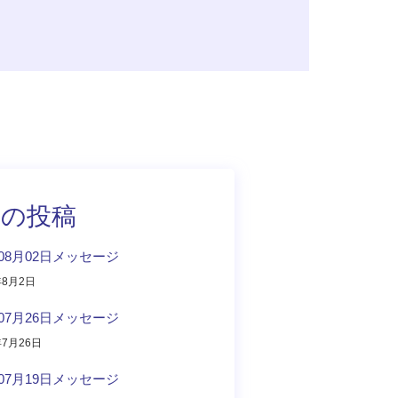
近の投稿
年-08月02日メッセージ
年8月2日
年-07月26日メッセージ
年7月26日
年-07月19日メッセージ