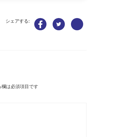
シェアする:
る欄は必須項目です