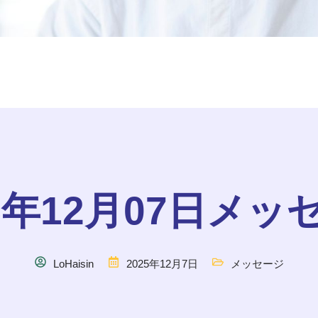
25年12月07日メッ
LoHaisin
2025年12月7日
メッセージ