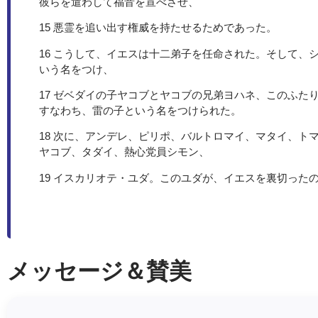
彼らを遣わして福音を宣べさせ、
15 悪霊を追い出す権威を持たせるためであった。
16 こうして、イエスは十二弟子を任命された。そして、
いう名をつけ、
17 ゼベダイの子ヤコブとヤコブの兄弟ヨハネ、このふた
すなわち、雷の子という名をつけられた。
18 次に、アンデレ、ピリポ、バルトロマイ、マタイ、ト
ヤコブ、タダイ、熱心党員シモン、
19 イスカリオテ・ユダ。このユダが、イエスを裏切った
メッセージ＆賛美