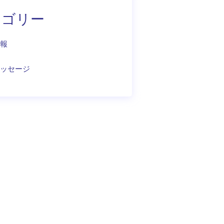
テゴリー
報
ッセージ