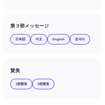
第３部メッセージ
日本語
中文
English
한국어
賛美
1部賛美
2部賛美