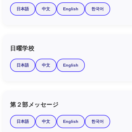
日本語
中文
English
한국어
日曜学校
日本語
中文
English
第２部メッセージ
日本語
中文
English
한국어