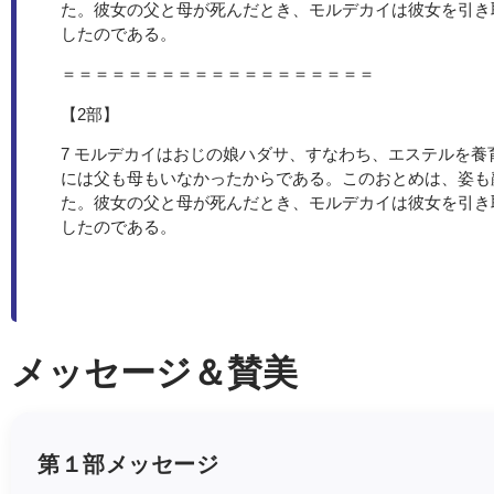
た。彼女の父と母が死んだとき、モルデカイは彼女を引き
したのである。
＝＝＝＝＝＝＝＝＝＝＝＝＝＝＝＝＝＝＝
【2部】
7 モルデカイはおじの娘ハダサ、すなわち、エステルを養
には父も母もいなかったからである。このおとめは、姿も
た。彼女の父と母が死んだとき、モルデカイは彼女を引き
したのである。
メッセージ＆賛美
第１部メッセージ