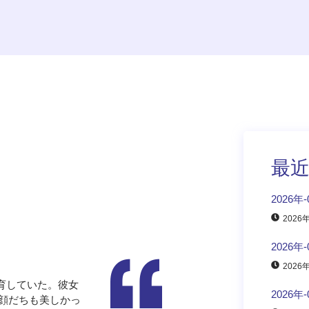
最
2026
2026
2026
2026
育していた。彼女
2026
顔だちも美しかっ