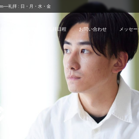
om
礼拝 : 日・月・水・金
ム
教会概要
礼拝日程
お問い合わせ
メッセー
ジ