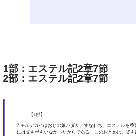
1部：エステル記2章7節
2部：エステル記2章7節
【1部】
7 モルデカイはおじの娘ハダサ、すなわち、エステルを養
には父も母もいなかったからである。このおとめは、姿も