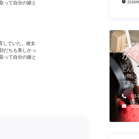
2026
取って自分の娘と
育していた。彼女
ご
顔だちも美しかっ
か
取って自分の娘と
どんな
お問い
丁寧に
03-
aza