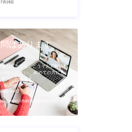
年7月19日
質問はあります
？
些細なことでも、どうぞお気軽に
合わせください。 初めての方にも
ご案内いたします。
3865-4442
bu.gospel.church@gmail.com