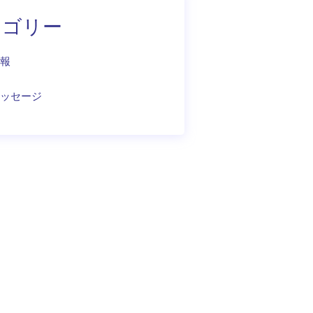
テゴリー
報
ッセージ