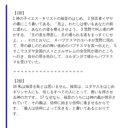
【1部】
1 神の子イエス・キリストの福音のはじめ。 2 預言者イザヤ
の書にこう書いてある。「見よ。わたしは使いをあなたの前
に遣わし、あなたの道を整えさせよう。 3 荒野で叫ぶ者の声
がする。『主の道を用意し、主の通られる道をまっすぐにせ
よ。』」そのとおりに、 4 バプテスマのヨハネが荒野に現れ
て、罪の赦しのための悔い改めのバプテスマを宣べ伝えた。 5
そこでユダヤ全国の人々とエルサレムの全住民が彼のところ
へ行き、自分の罪を告白して、ヨルダン川で彼からバプテス
マを受けていた。
＝＝＝＝＝＝＝＝＝＝＝＝＝＝＝＝＝＝＝
【2部】
16 私は福音を恥とは思いません。福音は、ユダヤ人をはじめ
ギリシヤ人にも、信じるすべての人にとって、救いを得させ
る神の力です。 17 なぜなら、福音のうちには神の義が啓示さ
れていて、その義は、信仰に始まり信仰に進ませるからで
す。「義人は信仰によって生きる」と書いてあるとおりで
す。