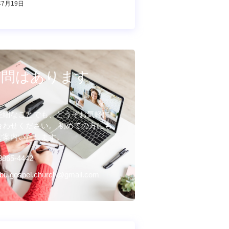
年7月19日
質問はあります
？
些細なことでも、どうぞお気軽に
合わせください。 初めての方にも
ご案内いたします。
3865-4442
bu.gospel.church@gmail.com