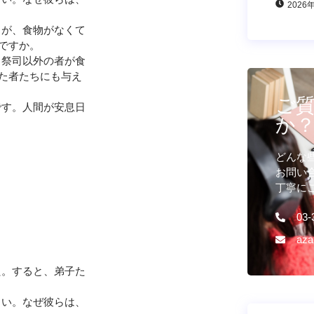
2026
ちが、食物がなくて
ですか。
、祭司以外の者が食
た者たちにも与え
ご
です。人間が安息日
か
どんな
お問い
丁寧に
03-
aza
た。すると、弟子た
さい。なぜ彼らは、