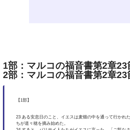
1部：マルコの福音書第2章23
2部：マルコの福音書第2章23
【1部】
23 ある安息日のこと、イエスは麦畑の中を通って行かれ
ちが道々穂を摘み始めた。
24 すると、パリサイ人たちがイエスに言った。「ご覧な